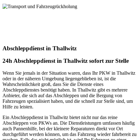
uns!
Transport und Fahrzeugrückholung
Unser Service für Transport + Fahrzeugrückholung! Mit uns wird
jeder Ihrer Transportwünsche zur absoluten Zufriedenheit erfüllt.
Vertrauen Sie auf unsere jahrelange Expertise. Kontaktieren Sie uns
heute für Ihren individuellen Transportbedarf
Abschleppdienst in Thallwitz
24h Abschleppdienst in Thallwitz sofort zur Stelle
Wenn Sie jemals in der Situation waren, dass Ihr PKW in Thallwitz
oder in der näheren Umgebung liegengeblieben ist, ist die
Wahrscheinlichkeit groß, dass Sie die Dienste eines
Abschleppdienstes benötigt haben. In Thallwitz gibt es mehrere
Anbieter, die sich auf das Abschleppen und die Bergung von
Fahrzeugen spezialisiert haben, und die schnell zur Stelle sind, um
Hilfe zu leisten.
Ein Abschleppdienst in Thallwitz bietet nicht nur das reine
Abschleppen von PKWs an. Die Dienstleistungen umfassen häufig
auch Pannenhilfe, bei der kleinere Reparaturen direkt vor Ort
durchgeführt werden können, um das Fahrzeug wieder fahrbereit zu
machen. Falls das nicht möglich ist, wird Ihr Fahrzeug zu einer