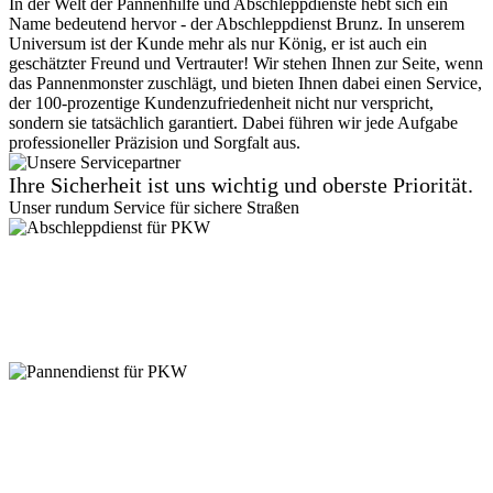
In der Welt der Pannenhilfe und Abschleppdienste hebt sich ein
Name bedeutend hervor - der Abschleppdienst Brunz. In unserem
Universum ist der Kunde mehr als nur König, er ist auch ein
geschätzter Freund und Vertrauter! Wir stehen Ihnen zur Seite, wenn
das Pannenmonster zuschlägt, und bieten Ihnen dabei einen Service,
der 100-prozentige Kundenzufriedenheit nicht nur verspricht,
sondern sie tatsächlich garantiert. Dabei führen wir jede Aufgabe
professioneller Präzision und Sorgfalt aus.
Ihre Sicherheit ist uns wichtig und oberste Priorität.
Unser rundum Service für sichere Straßen
Abschleppdienst für PKW
Suchen Sie einen zuverlässigen Abschleppdienst? Vom
Kleinkraftrad, über PKW bis zu 7,5 Tonner - wir sind für jede
Gewichtsklasse ausgestattet. Kein Zugang ist uns zu eng! Auch in
Parkhäusern stehen wir bereit. Vertrauen Sie auf unseren
professionellen Service.
Pannendienst für PKW
Pannen passieren ständig, aber keine Sorge, unser PKW
Pannendienst ist für Sie da! Ob platter Reifen oder Startprobleme -
kleine Pannen beheben wir direkt vor Ort. Größere Reparaturen? In
unserer Werkstatt sind Sie in besten Händen. Verlassen Sie sich auf