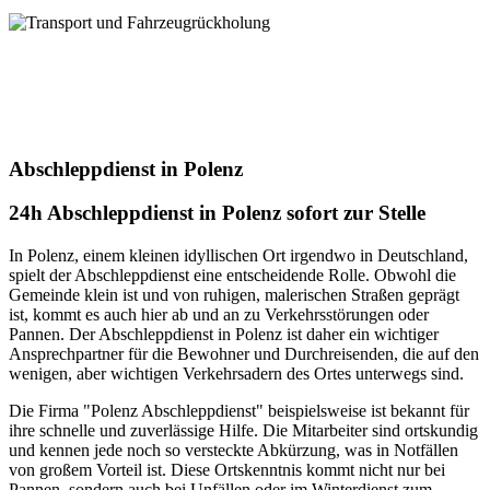
uns!
Transport und Fahrzeugrückholung
Unser Service für Transport + Fahrzeugrückholung! Mit uns wird
jeder Ihrer Transportwünsche zur absoluten Zufriedenheit erfüllt.
Vertrauen Sie auf unsere jahrelange Expertise. Kontaktieren Sie uns
heute für Ihren individuellen Transportbedarf
Abschleppdienst in Polenz
24h Abschleppdienst in Polenz sofort zur Stelle
In Polenz, einem kleinen idyllischen Ort irgendwo in Deutschland,
spielt der Abschleppdienst eine entscheidende Rolle. Obwohl die
Gemeinde klein ist und von ruhigen, malerischen Straßen geprägt
ist, kommt es auch hier ab und an zu Verkehrsstörungen oder
Pannen. Der Abschleppdienst in Polenz ist daher ein wichtiger
Ansprechpartner für die Bewohner und Durchreisenden, die auf den
wenigen, aber wichtigen Verkehrsadern des Ortes unterwegs sind.
Die Firma "Polenz Abschleppdienst" beispielsweise ist bekannt für
ihre schnelle und zuverlässige Hilfe. Die Mitarbeiter sind ortskundig
und kennen jede noch so versteckte Abkürzung, was in Notfällen
von großem Vorteil ist. Diese Ortskenntnis kommt nicht nur bei
Pannen, sondern auch bei Unfällen oder im Winterdienst zum