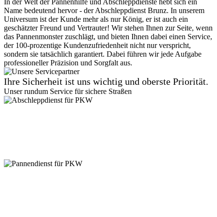
In der Welt der Pannenhilfe und Abschleppdienste hebt sich ein
Name bedeutend hervor - der Abschleppdienst Brunz. In unserem
Universum ist der Kunde mehr als nur König, er ist auch ein
geschätzter Freund und Vertrauter! Wir stehen Ihnen zur Seite, wenn
das Pannenmonster zuschlägt, und bieten Ihnen dabei einen Service,
der 100-prozentige Kundenzufriedenheit nicht nur verspricht,
sondern sie tatsächlich garantiert. Dabei führen wir jede Aufgabe
professioneller Präzision und Sorgfalt aus.
Ihre Sicherheit ist uns wichtig und oberste Priorität.
Unser rundum Service für sichere Straßen
Abschleppdienst für PKW
Suchen Sie einen zuverlässigen Abschleppdienst? Vom
Kleinkraftrad, über PKW bis zu 7,5 Tonner - wir sind für jede
Gewichtsklasse ausgestattet. Kein Zugang ist uns zu eng! Auch in
Parkhäusern stehen wir bereit. Vertrauen Sie auf unseren
professionellen Service.
Pannendienst für PKW
Pannen passieren ständig, aber keine Sorge, unser PKW
Pannendienst ist für Sie da! Ob platter Reifen oder Startprobleme -
kleine Pannen beheben wir direkt vor Ort. Größere Reparaturen? In
unserer Werkstatt sind Sie in besten Händen. Verlassen Sie sich auf