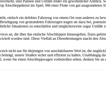
nverkehr, sind Pannen und Unfälle leider ein gewöhnlicher Anblick. So
Top Abschleppdienst ins Spiel. Mit einer Flotte von gut ausgestattete
teht, einfach ein defektes Fahrzeug von einem Ort zum anderen zu bew
le Beseitigung von gestrandeten Fahrzeugen tragen sie dazu bei, poten
hrliche Situationen zu entschärfen und möglicherweise sogar Unfälle z
vices an, die über das einfache Abschleppen hinausgehen. Dazu gehöre
wickelt worden sind. Diese Vielfalt an Dienstleistungen macht den Abs
isch nicht nur für diejenigen von unschätzbarem Wert ist, die unglückli
iträgt, unsere Straßen sicher und effizient zu halten. Unabhängig dav
al, wenn Sie einen Abschleppwagen vorbeirollen sehen, denken Sie an die