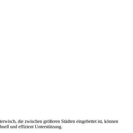
attet. Kein Zugang ist uns zu eng! Auch in Parkhäusern stehen wir
heben wir direkt vor Ort. Größere Reparaturen? In unserer Werkstatt
Sie auf unsere jahrelange Expertise. Kontaktieren Sie uns heute für
terwisch, die zwischen größeren Städten eingebettet ist, können
nell und effizient Unterstützung.