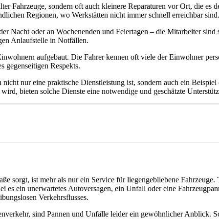
lter Fahrzeuge, sondern oft auch kleinere Reparaturen vor Ort, die es 
ändlichen Regionen, wo Werkstätten nicht immer schnell erreichbar sind
der Nacht oder an Wochenenden und Feiertagen – die Mitarbeiter sind ste
en Anlaufstelle in Notfällen.
 Einwohnern aufgebaut. Die Fahrer kennen oft viele der Einwohner pers
es gegenseitigen Respekts.
 nicht nur eine praktische Dienstleistung ist, sondern auch ein Beispie
 wird, bieten solche Dienste eine notwendige und geschätzte Unterstüt
ße sorgt, ist mehr als nur ein Service für liegengebliebene Fahrzeuge. T
Sei es ein unerwartetes Autoversagen, ein Unfall oder eine Fahrzeugpann
ibungslosen Verkehrsflusses.
nverkehr, sind Pannen und Unfälle leider ein gewöhnlicher Anblick. So