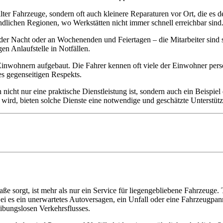
lter Fahrzeuge, sondern oft auch kleinere Reparaturen vor Ort, die es 
ändlichen Regionen, wo Werkstätten nicht immer schnell erreichbar sind
der Nacht oder an Wochenenden und Feiertagen – die Mitarbeiter sind ste
en Anlaufstelle in Notfällen.
 Einwohnern aufgebaut. Die Fahrer kennen oft viele der Einwohner pers
es gegenseitigen Respekts.
 nicht nur eine praktische Dienstleistung ist, sondern auch ein Beispie
 wird, bieten solche Dienste eine notwendige und geschätzte Unterstüt
ße sorgt, ist mehr als nur ein Service für liegengebliebene Fahrzeuge. T
Sei es ein unerwartetes Autoversagen, ein Unfall oder eine Fahrzeugpann
ibungslosen Verkehrsflusses.