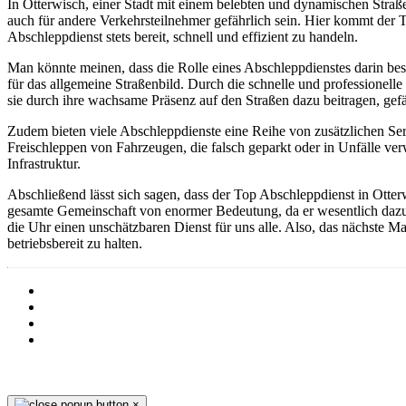
In Otterwisch, einer Stadt mit einem belebten und dynamischen Straße
auch für andere Verkehrsteilnehmer gefährlich sein. Hier kommt der 
Abschleppdienst stets bereit, schnell und effizient zu handeln.
Man könnte meinen, dass die Rolle eines Abschleppdienstes darin bes
für das allgemeine Straßenbild. Durch die schnelle und professionel
sie durch ihre wachsame Präsenz auf den Straßen dazu beitragen, gefä
Zudem bieten viele Abschleppdienste eine Reihe von zusätzlichen Ser
Freischleppen von Fahrzeugen, die falsch geparkt oder in Unfälle ver
Infrastruktur.
Abschließend lässt sich sagen, dass der Top Abschleppdienst in Otterw
gesamte Gemeinschaft von enormer Bedeutung, da er wesentlich dazu be
die Uhr einen unschätzbaren Dienst für uns alle. Also, das nächste M
betriebsbereit zu halten.
Barrierefreiheit
Cookies
Datenschutz
Impressum
×