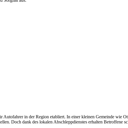
d Sorgfalt aus.
über PKW bis zu 7,5 Tonner - wir sind für jede Gewichtsklasse ausgest
st für Sie da! Ob platter Reifen oder Startprobleme - kleine Pannen be
 Ihrer Transportwünsche zur absoluten Zufriedenheit erfüllt. Vertrauen 
ür Autofahrer in der Region etabliert. In einer kleinen Gemeinde wie Ot
llen. Doch dank des lokalen Abschleppdienstes erhalten Betroffene sch