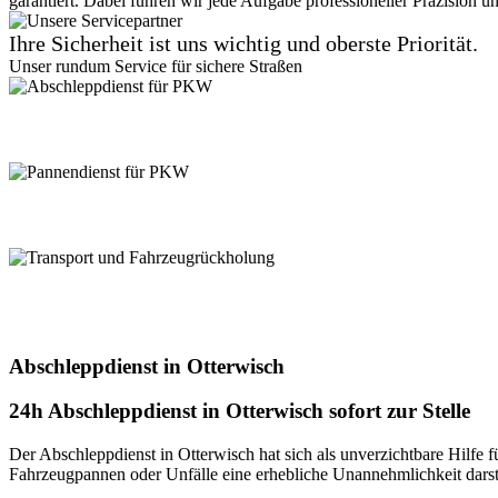
garantiert. Dabei führen wir jede Aufgabe professioneller Präzision un
Ihre Sicherheit ist uns wichtig und oberste Priorität.
Unser rundum Service für sichere Straßen
Abschleppdienst für PKW
Suchen Sie einen zuverlässigen Abschleppdienst? Vom Kleinkraftrad, 
bereit. Vertrauen Sie auf unseren professionellen Service.
Pannendienst für PKW
Pannen passieren ständig, aber keine Sorge, unser PKW Pannendienst i
sind Sie in besten Händen. Verlassen Sie sich auf uns!
Transport und Fahrzeugrückholung
Unser Service für Transport + Fahrzeugrückholung! Mit uns wird jeder
Ihren individuellen Transportbedarf
Abschleppdienst in Otterwisch
24h Abschleppdienst in Otterwisch sofort zur Stelle
Der Abschleppdienst in Otterwisch hat sich als unverzichtbare Hilfe f
Fahrzeugpannen oder Unfälle eine erhebliche Unannehmlichkeit darste