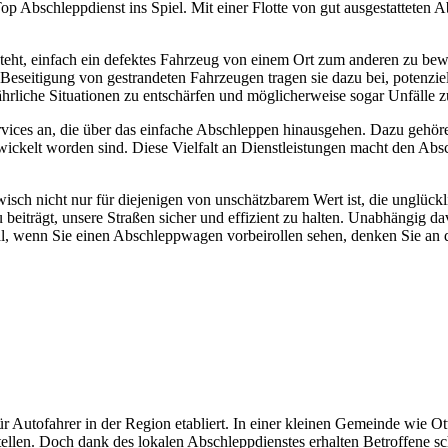
Top Abschleppdienst ins Spiel. Mit einer Flotte von gut ausgestattete
teht, einfach ein defektes Fahrzeug von einem Ort zum anderen zu bew
le Beseitigung von gestrandeten Fahrzeugen tragen sie dazu bei, poten
hrliche Situationen zu entschärfen und möglicherweise sogar Unfälle z
vices an, die über das einfache Abschleppen hinausgehen. Dazu gehöre
wickelt worden sind. Diese Vielfalt an Dienstleistungen macht den Abs
isch nicht nur für diejenigen von unschätzbarem Wert ist, die unglückli
iträgt, unsere Straßen sicher und effizient zu halten. Unabhängig dav
al, wenn Sie einen Abschleppwagen vorbeirollen sehen, denken Sie an die
ür Autofahrer in der Region etabliert. In einer kleinen Gemeinde wie Ot
llen. Doch dank des lokalen Abschleppdienstes erhalten Betroffene sch