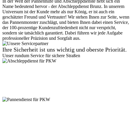
In der Welt der Pannenhilfe und Abschleppdienste hebt sich ein
Name bedeutend hervor - der Abschleppdienst Brunz. In unserem
Universum ist der Kunde mehr als nur König, er ist auch ein
geschätzter Freund und Vertrauter! Wir stehen Ihnen zur Seite, wenn
das Pannenmonster zuschlägt, und bieten Ihnen dabei einen Service,
der 100-prozentige Kundenzufriedenheit nicht nur verspricht,
sondern sie tatsächlich garantiert. Dabei führen wir jede Aufgabe
professioneller Präzision und Sorgfalt aus.
Ihre Sicherheit ist uns wichtig und oberste Priorität.
Unser rundum Service für sichere Straßen
Abschleppdienst für PKW
Suchen Sie einen zuverlässigen Abschleppdienst? Vom
Kleinkraftrad, über PKW bis zu 7,5 Tonner - wir sind für jede
Gewichtsklasse ausgestattet. Kein Zugang ist uns zu eng! Auch in
Parkhäusern stehen wir bereit. Vertrauen Sie auf unseren
professionellen Service.
Pannendienst für PKW
Pannen passieren ständig, aber keine Sorge, unser PKW
Pannendienst ist für Sie da! Ob platter Reifen oder Startprobleme -
kleine Pannen beheben wir direkt vor Ort. Größere Reparaturen? In
unserer Werkstatt sind Sie in besten Händen. Verlassen Sie sich auf