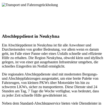
uns!
Transport und Fahrzeugrückholung
Unser Service für Transport + Fahrzeugrückholung! Mit uns wird
jeder Ihrer Transportwünsche zur absoluten Zufriedenheit erfüllt.
Vertrauen Sie auf unsere jahrelange Expertise. Kontaktieren Sie uns
heute für Ihren individuellen Transportbedarf
Abschleppdienst in Neukyhna
Ein Abschleppdienst in Neukyhna ist für alle Anwohner und
Durchreisenden von großer Bedeutung, vor allem wenn es darum
geht, im Falle einer Panne oder eines Unfalls schnelle und effiziente
Hilfe zu erhalten. Die Region Neukyhna, obwohl klein und idyllisch
gelegen, ist von einer gut ausgebauten Infrastruktur umgeben, die
schnelles Eingreifen im Notfall ermöglicht.
Die regionalen Abschleppdienste sind mit modernsten Bergungs-
und Abschleppfahrzeugen ausgestattet, um eine breite Palette von
Fahrzeugen, von kleinen PKWs über Motorräder bis hin zu
schweren LKWs, sicher zu transportieren. Diese Dienste sind 24
Stunden am Tag, 7 Tage die Woche verfügbar, was bedeutet, dass
zu jeder Zeit schnelle Hilfe gewährleistet ist.
Neben dem Standard-Abschleppservice bieten viele Dienstleister in