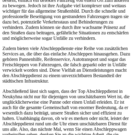
besteht, einfach ein defektes Fahrzeug von einem Ort zum anderen
zu bewegen. Jedoch ist ihre Aufgabe viel komplexer und weitaus
wichtiger für das allgemeine Straßenbild. Durch die schnelle und
professionelle Beseitigung von gestrandeten Fahrzeugen tragen sie
dazu bei, potenzielle Verkehrsstaus und Behinderungen zu
verhindern. Zudem können sie durch ihre wachsame Präsenz auf
den Straßen dazu beitragen, gefährliche Situationen zu entschärfen
und möglicherweise sogar Unfälle zu verhindern.
Zudem bieten viele Abschleppdienste eine Reihe von zusätzlichen
Services an, die über das einfache Abschleppen hinausgehen. Dazu
gehören Pannenhilfe, Reifenservice, Autotransport und sogar das
Freischleppen von Fahrzeugen, die falsch geparkt oder in Unfälle
verwickelt worden sind. Diese Vielfalt an Dienstleistungen macht
den Abschleppdienst zu einem unverzichtbaren Bestandteil der
städtischen Infrastruktur.
Abschließend lässt sich sagen, dass der Top Abschleppdienst in
Neukyhna nicht nur für diejenigen von unschätzbarem Wert ist, die
unglücklicherweise eine Panne oder einen Unfall erleiden. Er ist
auch für die gesamte Gemeinschaft von enormer Bedeutung, da er
wesentlich dazu beiträgt, unsere Straßen sicher und effizient zu
halten. Unabhängig davon, ob wir es merken oder nicht, leistet der
Abschleppdienst rund um die Uhr einen unschätzbaren Dienst für
uns alle. Also, das nächste Mal, wenn Sie einen Abschleppwagen
vorbeirollen sehen, denken Sie an die wichtige Arbeit, die sie