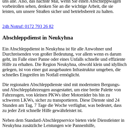
uns alle. Also, das nächste Mal, wenn Sie einen Abschleppwagen
vorbeirollen sehen, denken Sie an die wichtige Arbeit, die sie
leisten, um unsere Straßen sicher und betriebsbereit zu halten.
Sie benötigen einen Abschlepp- oder Pannendienst?
24h Notruf: 0172 793 26 82
Abschleppdienst in Neukyhna
Ein Abschleppdienst in Neukyhna ist für alle Anwohner und
Durchreisenden von großer Bedeutung, vor allem wenn es darum
geht, im Falle einer Panne oder eines Unfalls schnelle und effiziente
Hilfe zu erhalten. Die Region Neukyhna, obwohl klein und idyllisch
gelegen, ist von einer gut ausgebauten Infrastruktur umgeben, die
schnelles Eingreifen im Notfall ermöglicht.
Die regionalen Abschleppdienste sind mit modernsten Bergungs-
und Abschleppfahrzeugen ausgestattet, um eine breite Palette von
Fahrzeugen, von kleinen PKWs über Motorräder bis hin zu
schweren LKWs, sicher zu transportieren. Diese Dienste sind 24
Stunden am Tag, 7 Tage die Woche verfügbar, was bedeutet, dass
zu jeder Zeit schnelle Hilfe gewährleistet ist.
Neben dem Standard-Abschleppservice bieten viele Dienstleister in
Neukyhna zusätzliche Leistungen wie Pannenhilfe,