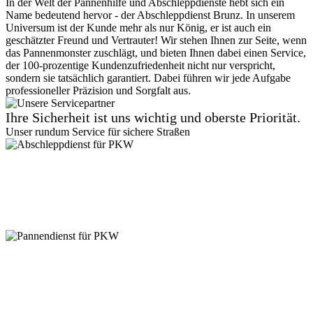
In der Welt der Pannenhilfe und Abschleppdienste hebt sich ein
Name bedeutend hervor - der Abschleppdienst Brunz. In unserem
Universum ist der Kunde mehr als nur König, er ist auch ein
geschätzter Freund und Vertrauter! Wir stehen Ihnen zur Seite, wenn
das Pannenmonster zuschlägt, und bieten Ihnen dabei einen Service,
der 100-prozentige Kundenzufriedenheit nicht nur verspricht,
sondern sie tatsächlich garantiert. Dabei führen wir jede Aufgabe
professioneller Präzision und Sorgfalt aus.
Ihre Sicherheit ist uns wichtig und oberste Priorität.
Unser rundum Service für sichere Straßen
Abschleppdienst für PKW
Suchen Sie einen zuverlässigen Abschleppdienst? Vom
Kleinkraftrad, über PKW bis zu 7,5 Tonner - wir sind für jede
Gewichtsklasse ausgestattet. Kein Zugang ist uns zu eng! Auch in
Parkhäusern stehen wir bereit. Vertrauen Sie auf unseren
professionellen Service.
Pannendienst für PKW
Pannen passieren ständig, aber keine Sorge, unser PKW
Pannendienst ist für Sie da! Ob platter Reifen oder Startprobleme -
kleine Pannen beheben wir direkt vor Ort. Größere Reparaturen? In
unserer Werkstatt sind Sie in besten Händen. Verlassen Sie sich auf