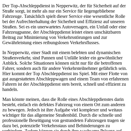
Der Top-Abschleppdienst in Nepperwitz, der für Sicherheit auf der
Straße sorgt, ist mehr als nur ein Service für liegengebliebene
Fahrzeuge. Tatsächlich spielt dieser Service eine wesentliche Rolle
bei der Aufrechterhaltung der Sicherheit und Effizienz auf unseren
Straßen. Sei es ein unerwartetes Autoversagen, ein Unfall oder eine
Fahrzeugpanne, der Abschleppdienst leistet einen unschätzbaren
Beitrag zur Minimierung von Verkehrsstörungen und zur
Gewährleistung eines reibungslosen Verkehrsflusses.
In Nepperwitz, einer Stadt mit einem belebten und dynamischen
Straßenverkehr, sind Pannen und Unfälle leider ein gewöhnlicher
Anblick. Solche Situationen können nicht nur für die betroffenen
Fahrer, sondern auch für andere Verkehrsteilnehmer gefährlich sein.
Hier kommt der Top Abschleppdienst ins Spiel. Mit einer Flotte von
gut ausgestatteten Abschleppwagen und einem Team von erfahrenen
Fahrern ist der Abschleppdienst stets bereit, schnell und effizient zu
handeln.
Man könnte meinen, dass die Rolle eines Abschleppdienstes darin
besteht, einfach ein defektes Fahrzeug von einem Ort zum anderen
zu bewegen. Jedoch ist ihre Aufgabe viel komplexer und weitaus
wichtiger für das allgemeine Straßenbild. Durch die schnelle und
professionelle Beseitigung von gestrandeten Fahrzeugen tragen sie
dazu bei, potenzielle Verkehrsstaus und Behinderungen zu
verhindern. Zudem können sie durch ihre wachsame Präsenz auf