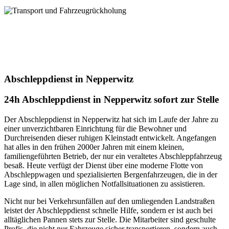
uns!
Transport und Fahrzeugrückholung
Unser Service für Transport + Fahrzeugrückholung! Mit uns wird
jeder Ihrer Transportwünsche zur absoluten Zufriedenheit erfüllt.
Vertrauen Sie auf unsere jahrelange Expertise. Kontaktieren Sie uns
heute für Ihren individuellen Transportbedarf
Abschleppdienst in Nepperwitz
24h Abschleppdienst in Nepperwitz sofort zur Stelle
Der Abschleppdienst in Nepperwitz hat sich im Laufe der Jahre zu
einer unverzichtbaren Einrichtung für die Bewohner und
Durchreisenden dieser ruhigen Kleinstadt entwickelt. Angefangen
hat alles in den frühen 2000er Jahren mit einem kleinen,
familiengeführten Betrieb, der nur ein veraltetes Abschleppfahrzeug
besaß. Heute verfügt der Dienst über eine moderne Flotte von
Abschleppwagen und spezialisierten Bergenfahrzeugen, die in der
Lage sind, in allen möglichen Notfallsituationen zu assistieren.
Nicht nur bei Verkehrsunfällen auf den umliegenden Landstraßen
leistet der Abschleppdienst schnelle Hilfe, sondern er ist auch bei
alltäglichen Pannen stets zur Stelle. Die Mitarbeiter sind geschulte
Profis, die nicht nur Fahrzeuge sicher transportieren, sondern auch