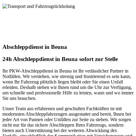
uns!
Transport und Fahrzeugrückholung
Unser Service für Transport + Fahrzeugrückholung! Mit uns wird
jeder Ihrer Transportwünsche zur absoluten Zufriedenheit erfüllt.
Vertrauen Sie auf unsere jahrelange Expertise. Kontaktieren Sie uns
heute für Ihren individuellen Transportbedarf
Abschleppdienst in Beuna
24h Abschleppdienst in Beuna sofort zur Stelle
Ihr PKW-Abschleppdienst in Beuna ist Ihr verlässlicher Partner in
Notfällen. Wir verstehen, wie stressig und frustrierend es sein kann,
wenn Ihr Fahrzeug plötzlich liegen bleibt oder Sie einen Unfall
erleiden. Deshalb stehen wir Ihnen rund um die Uhr zur Verfügung,
um schnelle und professionelle Hilfe zu leisten, wann und wo immer
Sie uns brauchen.
Unser Team aus erfahrenen und geschulten Fachkräften ist mit
modernsten Abschleppfahrzeugen ausgestattet und bereit, Ihnen bei
jeder Art von Pannen oder Unfällen zur Seite zu stehen. Wir sorgen
nicht nur für das sichere Abschleppen Ihres Fahrzeugs, sondern
bieten auch Unterstützung bei der weiteren Abwicklung des
Vorfalls, einschließlich der Kommunikation mit Versicherungen und