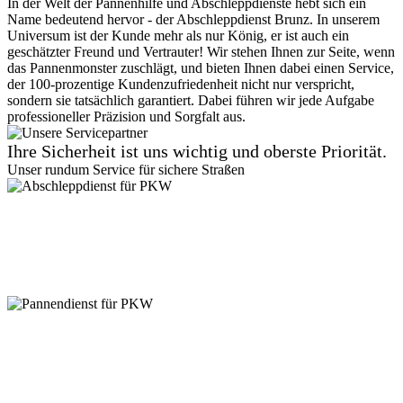
In der Welt der Pannenhilfe und Abschleppdienste hebt sich ein
Name bedeutend hervor - der Abschleppdienst Brunz. In unserem
Universum ist der Kunde mehr als nur König, er ist auch ein
geschätzter Freund und Vertrauter! Wir stehen Ihnen zur Seite, wenn
das Pannenmonster zuschlägt, und bieten Ihnen dabei einen Service,
der 100-prozentige Kundenzufriedenheit nicht nur verspricht,
sondern sie tatsächlich garantiert. Dabei führen wir jede Aufgabe
professioneller Präzision und Sorgfalt aus.
Ihre Sicherheit ist uns wichtig und oberste Priorität.
Unser rundum Service für sichere Straßen
Abschleppdienst für PKW
Suchen Sie einen zuverlässigen Abschleppdienst? Vom
Kleinkraftrad, über PKW bis zu 7,5 Tonner - wir sind für jede
Gewichtsklasse ausgestattet. Kein Zugang ist uns zu eng! Auch in
Parkhäusern stehen wir bereit. Vertrauen Sie auf unseren
professionellen Service.
Pannendienst für PKW
Pannen passieren ständig, aber keine Sorge, unser PKW
Pannendienst ist für Sie da! Ob platter Reifen oder Startprobleme -
kleine Pannen beheben wir direkt vor Ort. Größere Reparaturen? In
unserer Werkstatt sind Sie in besten Händen. Verlassen Sie sich auf