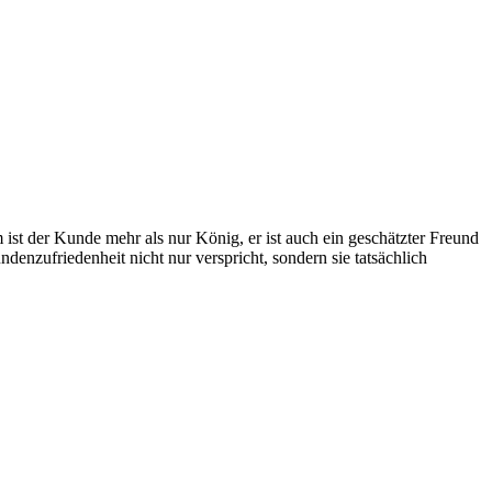
st der Kunde mehr als nur König, er ist auch ein geschätzter Freund
enzufriedenheit nicht nur verspricht, sondern sie tatsächlich
attet. Kein Zugang ist uns zu eng! Auch in Parkhäusern stehen wir
heben wir direkt vor Ort. Größere Reparaturen? In unserer Werkstatt