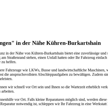
 Ihrer Transportwünsche zur absoluten Zufriedenheit erfüllt. Vertrauen 
ungen" in der Nähe Kühren-Burkartshain
z in der Nähe von Kühren-Burkartshain bietet eine zuverlässige und s
am Straßenrand stehen, einen Unfall hatten oder Ihr Fahrzeug einfach 
 zu helfen.
ößere Fahrzeuge wie LKWs, Busse und landwirtschaftliche Maschinen, 
bst die anspruchsvollsten Abschleppaufgaben zu bewältigen. Zudem sind
rleisten.
en wir schnell vor Ort sein und Ihnen so die Wartezeit erheblich ver
 arbeiten.
ilfe vor Ort. Falls kleine Reparaturen möglich sind, werden diese di
e Reparatur notwendig ist, schleppen wir Ihr Fahrzeug in eine Werkstatt