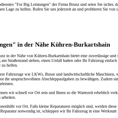
nstes "For Big Leistungen" der Firma Brunz und seien Sie sicher, dass S
hen Lage zu helfen. Rufen Sie uns jederzeit an und profitieren Sie von
ungen" in der Nähe Kühren-Burkartshain
z in der Nähe von Kühren-Burkartshain bietet eine zuverlässige und s
am Straßenrand stehen, einen Unfall hatten oder Ihr Fahrzeug einfach 
 zu helfen.
ößere Fahrzeuge wie LKWs, Busse und landwirtschaftliche Maschinen, 
bst die anspruchsvollsten Abschleppaufgaben zu bewältigen. Zudem sind
rleisten.
en wir schnell vor Ort sein und Ihnen so die Wartezeit erheblich ver
 arbeiten.
ilfe vor Ort. Falls kleine Reparaturen möglich sind, werden diese di
e Reparatur notwendig ist, schleppen wir Ihr Fahrzeug in eine Werkstatt