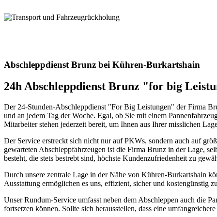
sind Sie in besten Händen. Verlassen Sie sich auf uns!
Transport und Fahrzeugrückholung
Unser Service für Transport + Fahrzeugrückholung! Mit uns wird jeder
Ihren individuellen Transportbedarf
Abschleppdienst Brunz bei Kühren-Burkartshain
24h Abschleppdienst Brunz "for big Leist
Der 24-Stunden-Abschleppdienst "For Big Leistungen" der Firma Brun
und an jedem Tag der Woche. Egal, ob Sie mit einem Pannenfahrzeug 
Mitarbeiter stehen jederzeit bereit, um Ihnen aus Ihrer misslichen Lage
Der Service erstreckt sich nicht nur auf PKWs, sondern auch auf gr
gewarteten Abschleppfahrzeugen ist die Firma Brunz in der Lage, sel
besteht, die stets bestrebt sind, höchste Kundenzufriedenheit zu gewäh
Durch unsere zentrale Lage in der Nähe von Kühren-Burkartshain könn
Ausstattung ermöglichen es uns, effizient, sicher und kostengünstig zu
Unser Rundum-Service umfasst neben dem Abschleppen auch die Pannenh
fortsetzen können. Sollte sich herausstellen, dass eine umfangreicher