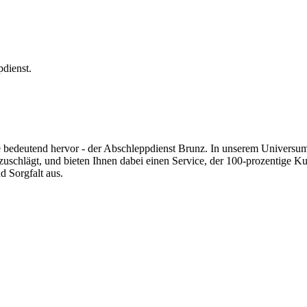
pdienst.
 bedeutend hervor - der Abschleppdienst Brunz. In unserem Universum i
uschlägt, und bieten Ihnen dabei einen Service, der 100-prozentige Kund
d Sorgfalt aus.
über PKW bis zu 7,5 Tonner - wir sind für jede Gewichtsklasse ausgest
st für Sie da! Ob platter Reifen oder Startprobleme - kleine Pannen be