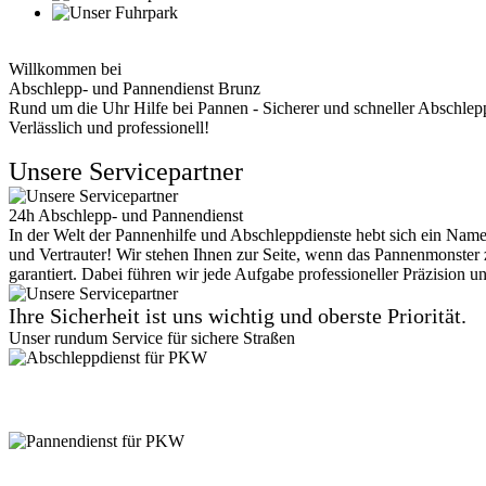
Willkommen bei
Abschlepp- und Pannendienst Brunz
Rund um die Uhr Hilfe bei Pannen - Sicherer und schneller Abschlep
Verlässlich und professionell!
Unsere Servicepartner
24h Abschlepp- und Pannendienst
In der Welt der Pannenhilfe und Abschleppdienste hebt sich ein Name
und Vertrauter! Wir stehen Ihnen zur Seite, wenn das Pannenmonster z
garantiert. Dabei führen wir jede Aufgabe professioneller Präzision un
Ihre Sicherheit ist uns wichtig und oberste Priorität.
Unser rundum Service für sichere Straßen
Abschleppdienst für PKW
Suchen Sie einen zuverlässigen Abschleppdienst? Vom Kleinkraftrad, 
bereit. Vertrauen Sie auf unseren professionellen Service.
Pannendienst für PKW
Pannen passieren ständig, aber keine Sorge, unser PKW Pannendienst i