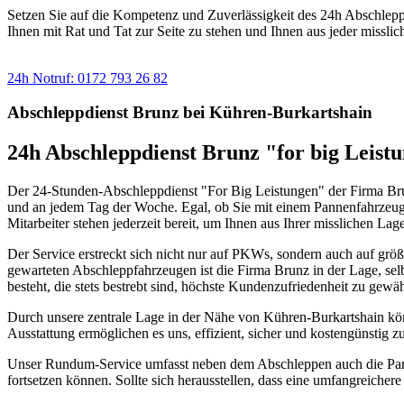
Setzen Sie auf die Kompetenz und Zuverlässigkeit des 24h Abschleppdie
Ihnen mit Rat und Tat zur Seite zu stehen und Ihnen aus jeder misslic
Sie benötigen einen Abschlepp- oder Pannendienst?
24h Notruf: 0172 793 26 82
Abschleppdienst Brunz bei Kühren-Burkartshain
24h Abschleppdienst Brunz "for big Leist
Der 24-Stunden-Abschleppdienst "For Big Leistungen" der Firma Brun
und an jedem Tag der Woche. Egal, ob Sie mit einem Pannenfahrzeug 
Mitarbeiter stehen jederzeit bereit, um Ihnen aus Ihrer misslichen Lage
Der Service erstreckt sich nicht nur auf PKWs, sondern auch auf gr
gewarteten Abschleppfahrzeugen ist die Firma Brunz in der Lage, sel
besteht, die stets bestrebt sind, höchste Kundenzufriedenheit zu gewäh
Durch unsere zentrale Lage in der Nähe von Kühren-Burkartshain könn
Ausstattung ermöglichen es uns, effizient, sicher und kostengünstig zu
Unser Rundum-Service umfasst neben dem Abschleppen auch die Pannenh
fortsetzen können. Sollte sich herausstellen, dass eine umfangreicher