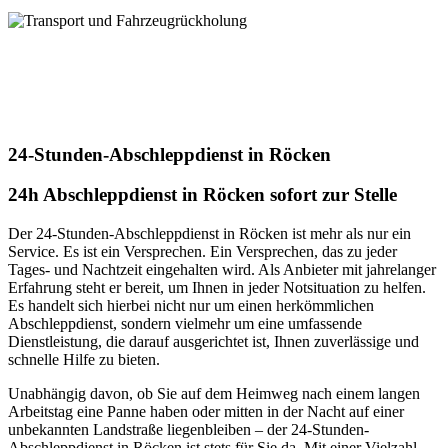
uns!
Transport und Fahrzeugrückholung
Unser Service für Transport + Fahrzeugrückholung! Mit uns wird
jeder Ihrer Transportwünsche zur absoluten Zufriedenheit erfüllt.
Vertrauen Sie auf unsere jahrelange Expertise. Kontaktieren Sie uns
heute für Ihren individuellen Transportbedarf
24-Stunden-Abschleppdienst in Röcken
24h Abschleppdienst in Röcken sofort zur Stelle
Der 24-Stunden-Abschleppdienst in Röcken ist mehr als nur ein
Service. Es ist ein Versprechen. Ein Versprechen, das zu jeder
Tages- und Nachtzeit eingehalten wird. Als Anbieter mit jahrelanger
Erfahrung steht er bereit, um Ihnen in jeder Notsituation zu helfen.
Es handelt sich hierbei nicht nur um einen herkömmlichen
Abschleppdienst, sondern vielmehr um eine umfassende
Dienstleistung, die darauf ausgerichtet ist, Ihnen zuverlässige und
schnelle Hilfe zu bieten.
Unabhängig davon, ob Sie auf dem Heimweg nach einem langen
Arbeitstag eine Panne haben oder mitten in der Nacht auf einer
unbekannten Landstraße liegenbleiben – der 24-Stunden-
Abschleppdienst in Röcken ist stets für Sie da. Mit einer Vielzahl