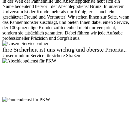
In der Welt der Pannenhilfe und Abschleppdienste hebt sich ein
Name bedeutend hervor - der Abschleppdienst Brunz. In unserem
Universum ist der Kunde mehr als nur König, er ist auch ein
geschätzter Freund und Vertrauter! Wir stehen Ihnen zur Seite, wenn
das Pannenmonster zuschlägt, und bieten Ihnen dabei einen Service,
der 100-prozentige Kundenzufriedenheit nicht nur verspricht,
sondern sie tatsächlich garantiert. Dabei führen wir jede Aufgabe
professioneller Präzision und Sorgfalt aus.
Ihre Sicherheit ist uns wichtig und oberste Priorität.
Unser rundum Service für sichere Straßen
Abschleppdienst für PKW
Suchen Sie einen zuverlässigen Abschleppdienst? Vom
Kleinkraftrad, über PKW bis zu 7,5 Tonner - wir sind für jede
Gewichtsklasse ausgestattet. Kein Zugang ist uns zu eng! Auch in
Parkhäusern stehen wir bereit. Vertrauen Sie auf unseren
professionellen Service.
Pannendienst für PKW
Pannen passieren ständig, aber keine Sorge, unser PKW
Pannendienst ist für Sie da! Ob platter Reifen oder Startprobleme -
kleine Pannen beheben wir direkt vor Ort. Größere Reparaturen? In
unserer Werkstatt sind Sie in besten Händen. Verlassen Sie sich auf