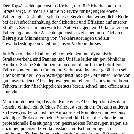
Der Top-Abschleppdienst in Röcken, der für Sicherheit auf der
Straße sorgt, ist mehr als nur ein Service für liegengebliebene
Fahrzeuge. Tatsächlich spielt dieser Service eine wesentliche Rolle
bei der Aufrechterhaltung der Sicherheit und Effizienz auf unseren
Straßen. Sei es ein unerwartetes Autoversagen, ein Unfall oder eine
Fahrzeugpanne, der Abschleppdienst leistet einen unschätzbaren
Beitrag zur Minimierung von Verkehrsstörungen und zur
Gewährleistung eines reibungslosen Verkehrsflusses.
In Röcken, einer Stadt mit einem belebten und dynamischen
Straßenverkehr, sind Pannen und Unfälle leider ein gewöhnlicher
Anblick. Solche Situationen können nicht nur für die betroffenen
Fahrer, sondern auch für andere Verkehrsteilnehmer gefährlich sein.
Hier kommt der Top Abschleppdienst ins Spiel. Mit einer Flotte von
gut ausgestatteten Abschleppwagen und einem Team von erfahrenen
Fahrern ist der Abschleppdienst stets bereit, schnell und effizient zu
handeln.
Man könnte meinen, dass die Rolle eines Abschleppdienstes darin
besteht, einfach ein defektes Fahrzeug von einem Ort zum anderen
zu bewegen. Jedoch ist ihre Aufgabe viel komplexer und weitaus
wichtiger für das allgemeine Straßenbild. Durch die schnelle und
professionelle Beseitigung von gestrandeten Fahrzeugen tragen sie
dazu bei, potenzielle Verkehrsstaus und Behinderungen zu
verhindern. Zudem können sie durch ihre wachsame Präsenz auf