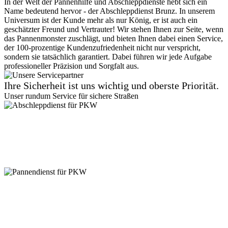
In der Welt der Pannenhilfe und Abschleppdienste hebt sich ein
Name bedeutend hervor - der Abschleppdienst Brunz. In unserem
Universum ist der Kunde mehr als nur König, er ist auch ein
geschätzter Freund und Vertrauter! Wir stehen Ihnen zur Seite, wenn
das Pannenmonster zuschlägt, und bieten Ihnen dabei einen Service,
der 100-prozentige Kundenzufriedenheit nicht nur verspricht,
sondern sie tatsächlich garantiert. Dabei führen wir jede Aufgabe
professioneller Präzision und Sorgfalt aus.
Ihre Sicherheit ist uns wichtig und oberste Priorität.
Unser rundum Service für sichere Straßen
Abschleppdienst für PKW
Suchen Sie einen zuverlässigen Abschleppdienst? Vom
Kleinkraftrad, über PKW bis zu 7,5 Tonner - wir sind für jede
Gewichtsklasse ausgestattet. Kein Zugang ist uns zu eng! Auch in
Parkhäusern stehen wir bereit. Vertrauen Sie auf unseren
professionellen Service.
Pannendienst für PKW
Pannen passieren ständig, aber keine Sorge, unser PKW
Pannendienst ist für Sie da! Ob platter Reifen oder Startprobleme -
kleine Pannen beheben wir direkt vor Ort. Größere Reparaturen? In
unserer Werkstatt sind Sie in besten Händen. Verlassen Sie sich auf