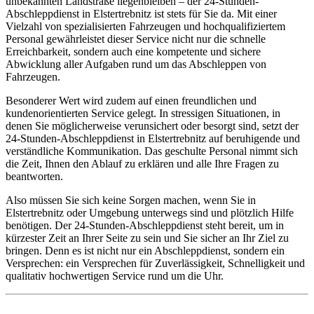
unbekannten Landstraße liegenbleiben – der 24-Stunden-
Abschleppdienst in Elstertrebnitz ist stets für Sie da. Mit einer
Vielzahl von spezialisierten Fahrzeugen und hochqualifiziertem
Personal gewährleistet dieser Service nicht nur die schnelle
Erreichbarkeit, sondern auch eine kompetente und sichere
Abwicklung aller Aufgaben rund um das Abschleppen von
Fahrzeugen.
Besonderer Wert wird zudem auf einen freundlichen und
kundenorientierten Service gelegt. In stressigen Situationen, in
denen Sie möglicherweise verunsichert oder besorgt sind, setzt der
24-Stunden-Abschleppdienst in Elstertrebnitz auf beruhigende und
verständliche Kommunikation. Das geschulte Personal nimmt sich
die Zeit, Ihnen den Ablauf zu erklären und alle Ihre Fragen zu
beantworten.
Also müssen Sie sich keine Sorgen machen, wenn Sie in
Elstertrebnitz oder Umgebung unterwegs sind und plötzlich Hilfe
benötigen. Der 24-Stunden-Abschleppdienst steht bereit, um in
kürzester Zeit an Ihrer Seite zu sein und Sie sicher an Ihr Ziel zu
bringen. Denn es ist nicht nur ein Abschleppdienst, sondern ein
Versprechen: ein Versprechen für Zuverlässigkeit, Schnelligkeit und
qualitativ hochwertigen Service rund um die Uhr.