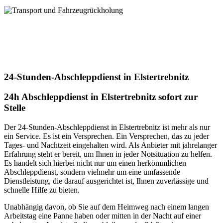
uns!
Transport und Fahrzeugrückholung
Unser Service für Transport + Fahrzeugrückholung! Mit uns wird
jeder Ihrer Transportwünsche zur absoluten Zufriedenheit erfüllt.
Vertrauen Sie auf unsere jahrelange Expertise. Kontaktieren Sie uns
heute für Ihren individuellen Transportbedarf
24-Stunden-Abschleppdienst in Elstertrebnitz
24h Abschleppdienst in Elstertrebnitz sofort zur
Stelle
Der 24-Stunden-Abschleppdienst in Elstertrebnitz ist mehr als nur
ein Service. Es ist ein Versprechen. Ein Versprechen, das zu jeder
Tages- und Nachtzeit eingehalten wird. Als Anbieter mit jahrelanger
Erfahrung steht er bereit, um Ihnen in jeder Notsituation zu helfen.
Es handelt sich hierbei nicht nur um einen herkömmlichen
Abschleppdienst, sondern vielmehr um eine umfassende
Dienstleistung, die darauf ausgerichtet ist, Ihnen zuverlässige und
schnelle Hilfe zu bieten.
Unabhängig davon, ob Sie auf dem Heimweg nach einem langen
Arbeitstag eine Panne haben oder mitten in der Nacht auf einer